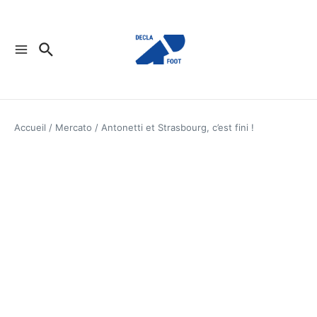
Aller au contenu
Accueil
/
Mercato
/
Antonetti et Strasbourg, c’est fini !