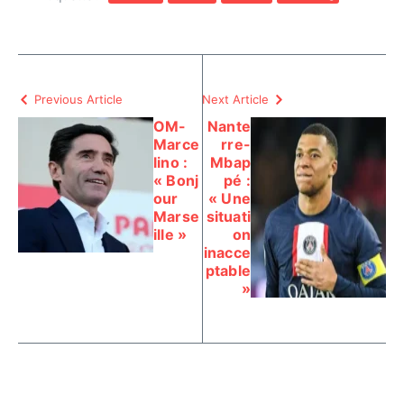
Previous Article
Next Article
OM-
Nante
Marce
rre-
lino :
Mbap
« Bonj
pé :
our
« Une
Marse
situati
ille »
on
inacce
ptable
»