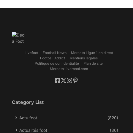
Livefoot
Football News
Mercato Ligue 1 en direct
Football Addict
Mentions légales
Politique de confidentialité
Plan de site
Mercato-liverpool.com
Category List
Actu foot
(820)
Actualités foot
(30)