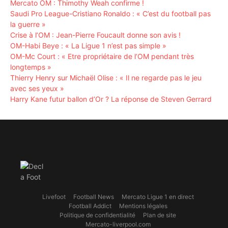
Mercato OM : Thimothy Weah confirme !
Saudi Pro League-Cristiano Ronaldo : « C’est du football pas
la guerre »
Crise à l’OM : Jean-Pierre Foucault donne son avis !
OM-Habi Beye : « La Ligue 1 n’est pas simple »
OM-Mc Court : « Etre propriétaire de l’OM pendant très
longtemps »
Thierry Henry sur Michaël Olise : « Il ne regarde pas le jeu
avec ses yeux »
Harry Kane futur ballon d’Or ? La réponse de Steven Gerrard
Livefoot
Football News
Mercato Ligue 1 en direct
Football Addict
Mentions légales
Politique de confidentialité
Plan de site
Mercato-liverpool.com