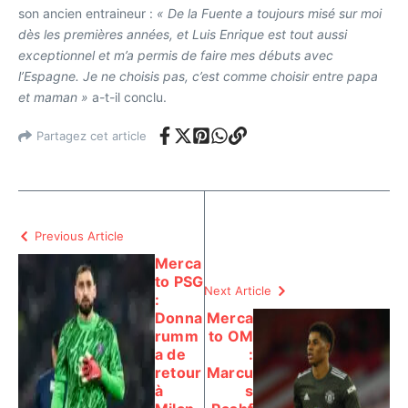
son ancien entraineur :
« De la Fuente a toujours misé sur moi
dès les premières années, et Luis Enrique est tout aussi
exceptionnel et m’a permis de faire mes débuts avec
l’Espagne. Je ne choisis pas, c’est comme choisir entre papa
et maman »
a-t-il conclu.
Partagez cet article
Previous Article
Merca
to PSG
Next Article
:
Donna
Merca
rumm
to OM
a de
:
retour
Marcu
à
s