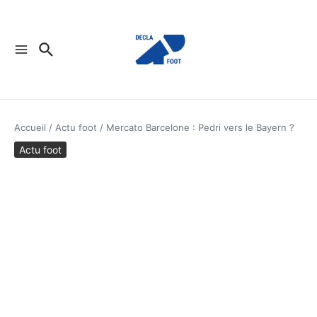
Aller au contenu
Accueil
/
Actu foot
/
Mercato Barcelone : Pedri vers le Bayern ?
Actu foot