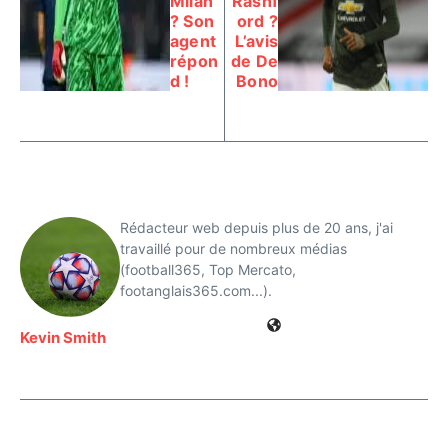
Milan
Rashf
? Son
ord ?
agent
L’avis
répon
de De
d !
Bono
Rédacteur web depuis plus de 20 ans, j'ai
travaillé pour de nombreux médias
(football365, Top Mercato,
footanglais365.com...).
Kevin Smith