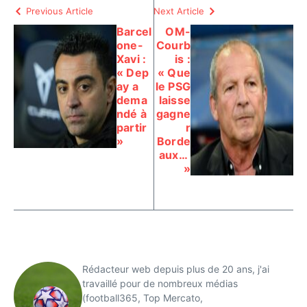
Previous Article
Next Article
Barcel
OM-
one-
Courb
Xavi :
is :
« Dep
« Que
ay a
le PSG
dema
laisse
ndé à
gagne
partir
r
»
Borde
aux…
»
Rédacteur web depuis plus de 20 ans, j'ai
travaillé pour de nombreux médias
(football365, Top Mercato,