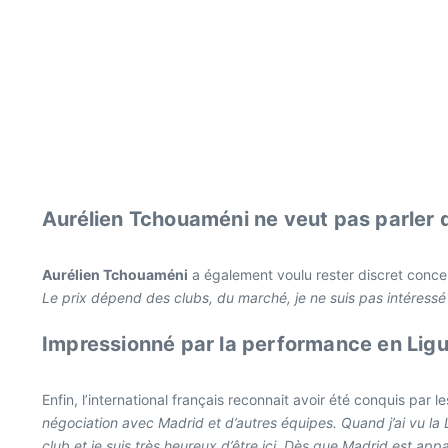
Aurélien Tchouaméni ne veut pas parler d
Aurélien Tchouaméni
a également voulu rester discret concer
Le prix dépend des clubs, du marché, je ne suis pas intéressé pa
Impressionné par la performance en Li
Enfin, l’international français reconnait avoir été conquis pa
négociation avec Madrid et d’autres équipes. Quand j’ai vu la 
club et je suis très heureux d’être ici. Dès que Madrid est app