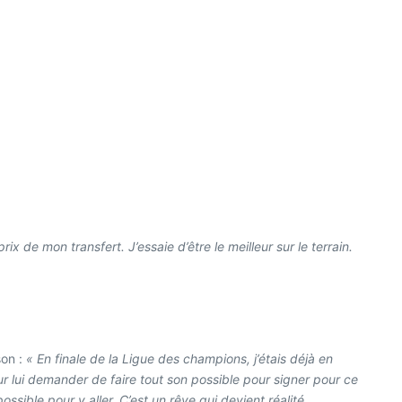
ix de mon transfert. J’essaie d’être le meilleur sur le terrain.
son :
« En finale de la Ligue des champions, j’étais déjà en
ur lui demander de faire tout son possible pour signer pour ce
ssible pour y aller. C’est un rêve qui devient réalité