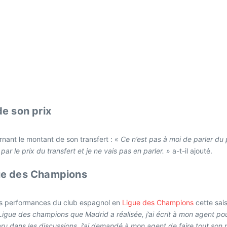
e son prix
nant le montant de son transfert : «
Ce n’est pas à moi de parler du pr
r le prix du transfert et je ne vais pas en parler. »
a-t-il ajouté.
gue des Champions
r les performances du club espagnol en
Ligue des Champions
cette sai
Ligue des champions que Madrid a réalisée, j’ai écrit à mon agent po
aru dans les discussions, j’ai demandé à mon agent de faire tout son po