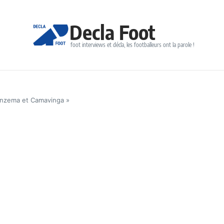
Decla Foot
foot interviews et décla, les footballeurs ont la parole !
Benzema et Camavinga »