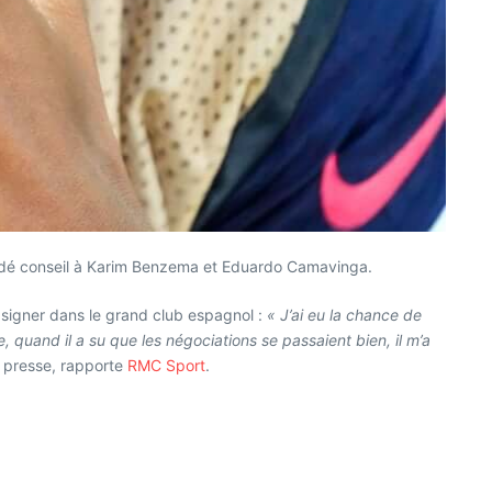
mandé conseil à Karim Benzema et Eduardo Camavinga.
 signer dans le grand club espagnol :
« J’ai eu la chance de
quand il a su que les négociations se passaient bien, il m’a
e presse, rapporte
RMC Sport
.