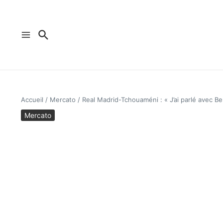
Aller au contenu
Accueil
/
Mercato
/
Real Madrid-Tchouaméni : « J’ai parlé avec 
Mercato