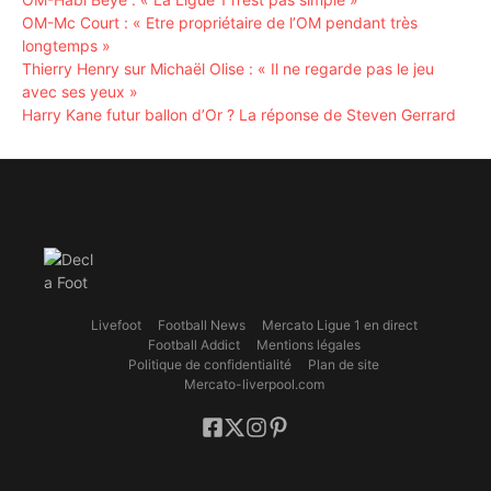
OM-Mc Court : « Etre propriétaire de l’OM pendant très
longtemps »
Thierry Henry sur Michaël Olise : « Il ne regarde pas le jeu
avec ses yeux »
Harry Kane futur ballon d’Or ? La réponse de Steven Gerrard
Livefoot
Football News
Mercato Ligue 1 en direct
Football Addict
Mentions légales
Politique de confidentialité
Plan de site
Mercato-liverpool.com