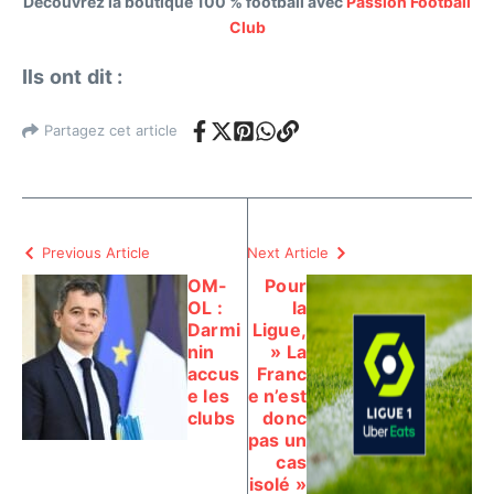
Découvrez la boutique 100 % football avec
Passion Football
Club
Ils ont dit :
Partagez cet article
Previous Article
Next Article
OM-
Pour
OL :
la
Darmi
Ligue,
nin
» La
accus
Franc
e les
e n’est
clubs
donc
pas un
cas
isolé »