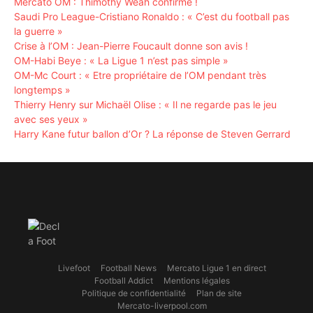
Mercato OM : Thimothy Weah confirme !
Saudi Pro League-Cristiano Ronaldo : « C’est du football pas
la guerre »
Crise à l’OM : Jean-Pierre Foucault donne son avis !
OM-Habi Beye : « La Ligue 1 n’est pas simple »
OM-Mc Court : « Etre propriétaire de l’OM pendant très
longtemps »
Thierry Henry sur Michaël Olise : « Il ne regarde pas le jeu
avec ses yeux »
Harry Kane futur ballon d’Or ? La réponse de Steven Gerrard
Livefoot
Football News
Mercato Ligue 1 en direct
Football Addict
Mentions légales
Politique de confidentialité
Plan de site
Mercato-liverpool.com