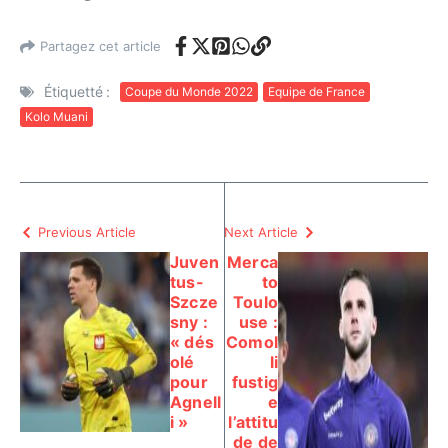
Partagez cet article
Étiquetté :
Coupe du Monde 2022
Equipe de France
Kolo Muani
Previous Article
Next Article
Juven
Merca
tus-
to
Szcze
Toulo
sny :
use :
« dés
Comol
olé
li
pour
fustig
Agnell
e
i »
l’attitu
de de