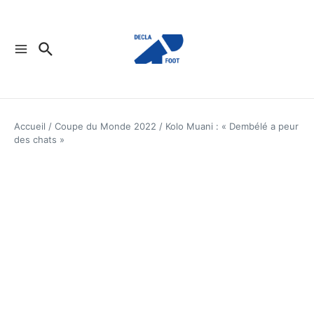
Aller au contenu
Accueil
/
Coupe du Monde 2022
/
Kolo Muani : « Dembélé a peur
des chats »