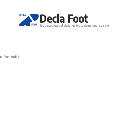
Decla Foot
foot interviews et décla, les footballeurs ont la parole !
u football »