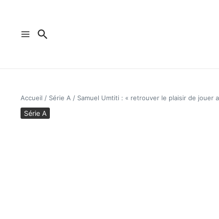
Aller au contenu
Accueil
/
Série A
/
Samuel Umtiti : « retrouver le plaisir de jouer a
Série A