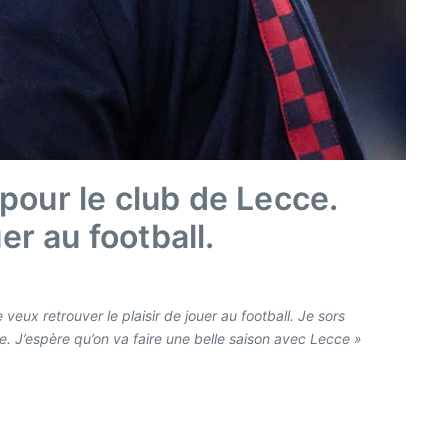
pour le club de Lecce.
er au football.
 veux retrouver le plaisir de jouer au football. Je sors
me. J’espère qu’on va faire une belle saison avec Lecce »