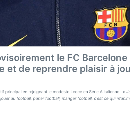
ovisoirement le FC Barcelone 
e et de reprendre plaisir à jou
if principal en rejoignant le modeste Lecce en Série A italienne :
« Je
uer au football, parler football, manger football, c’est ce qui m’ani