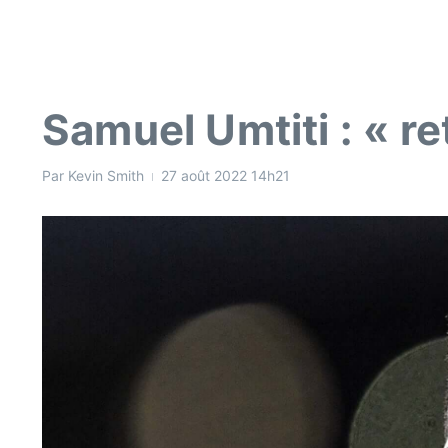
Samuel Umtiti : « ret
Par
Kevin Smith
27 août 2022
14h21