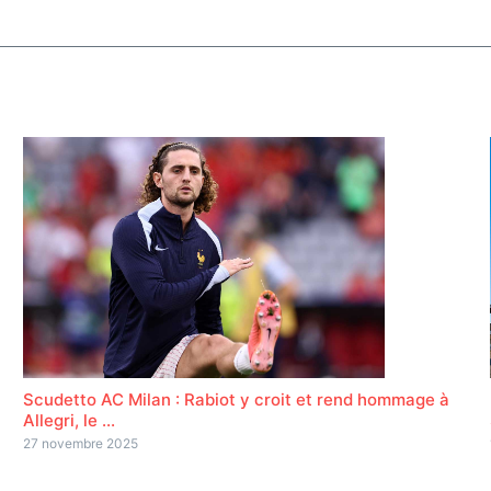
Scudetto AC Milan : Rabiot y croit et rend hommage à
Allegri, le ...
27 novembre 2025