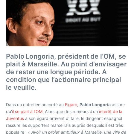
Pablo Longoria, président de l’OM, se
plait à Marseille. Au point d’envisager
de rester une longue période. A
condition que l’actionnaire principal
le veuille.
Dans un entretien accordé au
Figaro
,
Pablo Longoria
assure
qu’
il se plait à l’OM
. Alors que des rumeurs d’un
intérêt de la
Juventus
à son égard arrivent d’Italie, le dirigeant espagnol
rassure les supporters marseillais auprès desquels il est très
populaire :
« Avoir un projet ambitieux à Marseille, une ville de