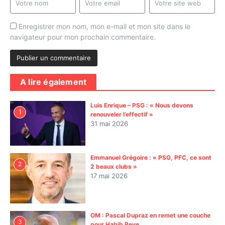
Enregistrer mon nom, mon e-mail et mon site dans le
navigateur pour mon prochain commentaire.
A lire également
Luis Enrique – PSG : « Nous devons
1
renouveler l’effectif »
31 mai 2026
Emmanuel Grégoire : « PSG, PFC, ce sont
2
2 beaux clubs »
17 mai 2026
OM : Pascal Dupraz en remet une couche
3
pour Habib Beye