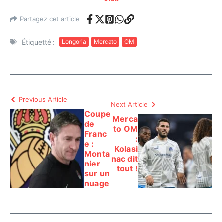
Partagez cet article
Étiquetté :
Longoria
Mercato
OM
Previous Article
Next Article
Coupe
Merca
de
to OM
Franc
:
e :
Kolasi
Monta
nac dit
nier
tout !
sur un
nuage