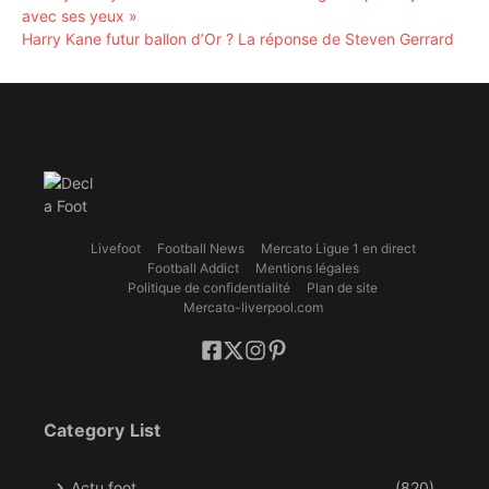
avec ses yeux »
Harry Kane futur ballon d’Or ? La réponse de Steven Gerrard
Livefoot
Football News
Mercato Ligue 1 en direct
Football Addict
Mentions légales
Politique de confidentialité
Plan de site
Mercato-liverpool.com
Category List
Actu foot
(820)